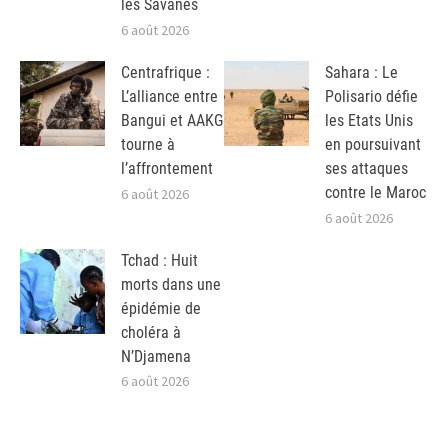
les Savanes
6 août 2026
Centrafrique :
Sahara : Le
L’alliance entre
Polisario défie
Bangui et AAKG
les Etats Unis
tourne à
en poursuivant
l’affrontement
ses attaques
contre le Maroc
6 août 2026
6 août 2026
Tchad : Huit
morts dans une
épidémie de
choléra à
N’Djamena
6 août 2026