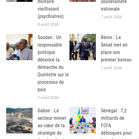
militaire
souveraineté
vieillissant
nationale
(psychiatres)
7 août 2026
8 août 2026
Soudan : Un
Bénin : Le
responsable
Sénat met en
politique
place son
dénonce la
premier bureau
démarche du
7 août 2026
Quintette sur le
processus de
paix
7 août 2026
Gabon : Le
Sénégal : 7,2
secteur minier
milliards de
au cœur de la
FCFA
stratégie de
débloqués pour