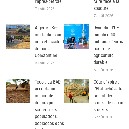
l’après-pétrole
faire face à la
soudure
7 août 2026
7 août 2026
Algérie : Six
Rwanda : L’UE
morts dans un
mobilise 40
nouvel accident
millions d’euros
de bus à
pour une
Constantine
agriculture
durable
6 août 2026
6 août 2026
Togo : La BAD
Côte d’Ivoire :
accorde un
L’Etat achève le
million de
rachat des
dollars pour
stocks de cacao
soutenir les
stockés
populations
6 août 2026
déplacées dans