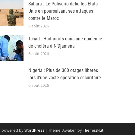
Sahara : Le Polisario défie les Etats
Unis en poursuivant ses attaques
contre le Maroc
6 août 2026
Tchad : Huit morts dans une épidémie
de choléra à N’Djamena
6 août 2026
Nigeria : Plus de 300 otages libérés
lors d’une vaste opération sécuritaire
6 août 2026
y powered by
WordPress
.
|
Theme: Awaken by
ThemezHut
.