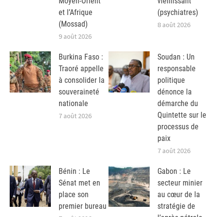
Moyen-Orient
vieillissant
et l’Afrique
(psychiatres)
(Mossad)
8 août 2026
9 août 2026
Burkina Faso :
Soudan : Un
Traoré appelle
responsable
à consolider la
politique
souveraineté
dénonce la
nationale
démarche du
Quintette sur le
7 août 2026
processus de
paix
7 août 2026
Bénin : Le
Gabon : Le
Sénat met en
secteur minier
place son
au cœur de la
premier bureau
stratégie de