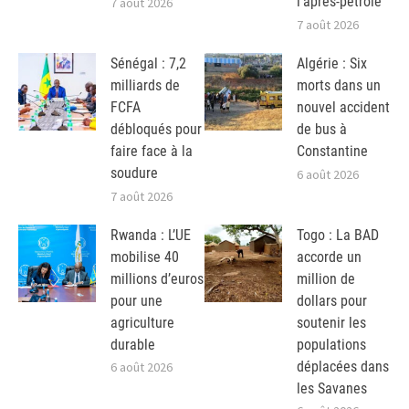
l’après-pétrole
7 août 2026
7 août 2026
Sénégal : 7,2
Algérie : Six
milliards de
morts dans un
FCFA
nouvel accident
débloqués pour
de bus à
faire face à la
Constantine
soudure
6 août 2026
7 août 2026
Rwanda : L’UE
Togo : La BAD
mobilise 40
accorde un
millions d’euros
million de
pour une
dollars pour
agriculture
soutenir les
durable
populations
déplacées dans
6 août 2026
les Savanes