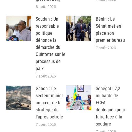
8 août 2026
Soudan : Un
Bénin : Le
responsable
Sénat met en
politique
place son
dénonce la
premier bureau
démarche du
7 août 2026
Quintette sur le
processus de
paix
7 août 2026
Gabon : Le
Sénégal : 7,2
secteur minier
milliards de
au cœur de la
FCFA
stratégie de
débloqués pour
l’après-pétrole
faire face à la
soudure
7 août 2026
7 août 2026