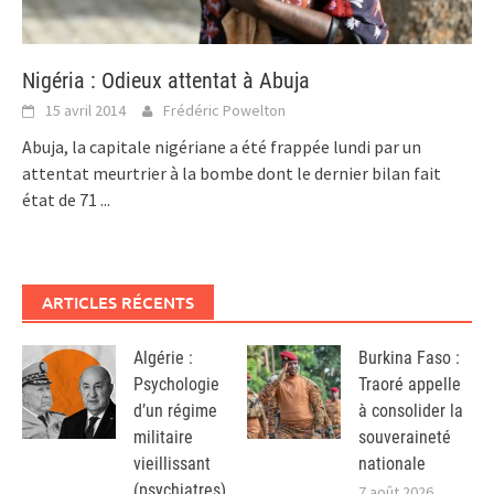
Nigéria : Odieux attentat à Abuja
15 avril 2014
Frédéric Powelton
Abuja, la capitale nigériane a été frappée lundi par un
attentat meurtrier à la bombe dont le dernier bilan fait
état de 71
...
ARTICLES RÉCENTS
Algérie :
Burkina Faso :
Psychologie
Traoré appelle
d’un régime
à consolider la
militaire
souveraineté
vieillissant
nationale
(psychiatres)
7 août 2026