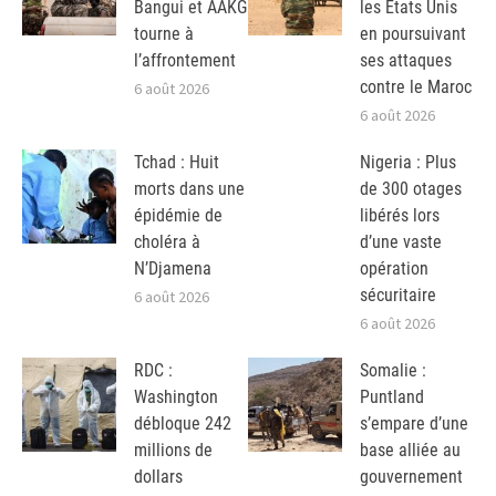
Bangui et AAKG
les Etats Unis
tourne à
en poursuivant
l’affrontement
ses attaques
contre le Maroc
6 août 2026
6 août 2026
Tchad : Huit
Nigeria : Plus
morts dans une
de 300 otages
épidémie de
libérés lors
choléra à
d’une vaste
N’Djamena
opération
sécuritaire
6 août 2026
6 août 2026
RDC :
Somalie :
Washington
Puntland
débloque 242
s’empare d’une
millions de
base alliée au
dollars
gouvernement