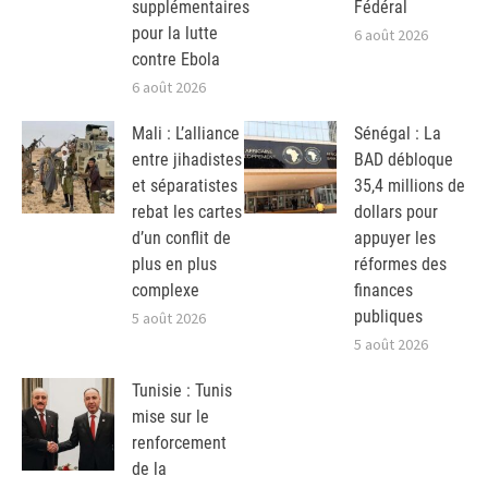
supplémentaires
Fédéral
pour la lutte
6 août 2026
contre Ebola
6 août 2026
Mali : L’alliance
Sénégal : La
entre jihadistes
BAD débloque
et séparatistes
35,4 millions de
rebat les cartes
dollars pour
d’un conflit de
appuyer les
plus en plus
réformes des
complexe
finances
publiques
5 août 2026
5 août 2026
Tunisie : Tunis
mise sur le
renforcement
de la