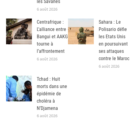
les Savanes
6 août 2026
Centrafrique :
Sahara : Le
L’alliance entre
Polisario défie
Bangui et AAKG
les Etats Unis
tourne à
en poursuivant
l’affrontement
ses attaques
contre le Maroc
6 août 2026
6 août 2026
Tchad : Huit
morts dans une
épidémie de
choléra à
N’Djamena
6 août 2026