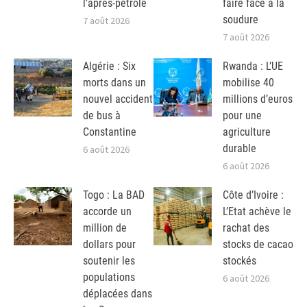
l’après-pétrole
faire face à la
soudure
7 août 2026
7 août 2026
Algérie : Six
Rwanda : L’UE
morts dans un
mobilise 40
nouvel accident
millions d’euros
de bus à
pour une
Constantine
agriculture
durable
6 août 2026
6 août 2026
Togo : La BAD
Côte d’Ivoire :
accorde un
L’Etat achève le
million de
rachat des
dollars pour
stocks de cacao
soutenir les
stockés
populations
6 août 2026
déplacées dans