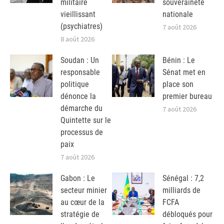
militaire
souveraineté
vieillissant
nationale
(psychiatres)
7 août 2026
8 août 2026
Soudan : Un
Bénin : Le
responsable
Sénat met en
politique
place son
dénonce la
premier bureau
démarche du
7 août 2026
Quintette sur le
processus de
paix
7 août 2026
Gabon : Le
Sénégal : 7,2
secteur minier
milliards de
au cœur de la
FCFA
stratégie de
débloqués pour