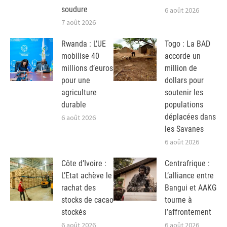
soudure
6 août 2026
7 août 2026
Rwanda : L’UE
Togo : La BAD
mobilise 40
accorde un
millions d’euros
million de
pour une
dollars pour
agriculture
soutenir les
durable
populations
déplacées dans
6 août 2026
les Savanes
6 août 2026
Côte d’Ivoire :
Centrafrique :
L’Etat achève le
L’alliance entre
rachat des
Bangui et AAKG
stocks de cacao
tourne à
stockés
l’affrontement
6 août 2026
6 août 2026