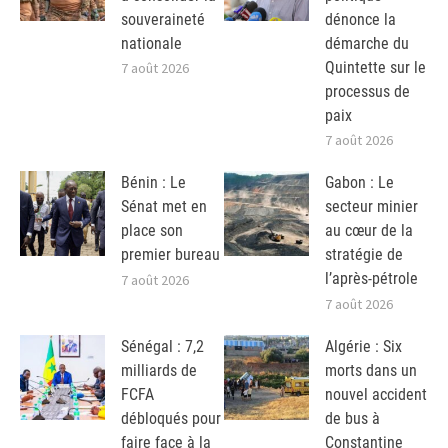
souveraineté
dénonce la
nationale
démarche du
Quintette sur le
7 août 2026
processus de
paix
7 août 2026
Bénin : Le
Gabon : Le
Sénat met en
secteur minier
place son
au cœur de la
premier bureau
stratégie de
l’après-pétrole
7 août 2026
7 août 2026
Sénégal : 7,2
Algérie : Six
milliards de
morts dans un
FCFA
nouvel accident
débloqués pour
de bus à
faire face à la
Constantine