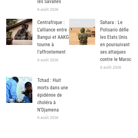
les Savanes
6 août 2026
Centrafrique :
Sahara : Le
L’alliance entre
Polisario défie
Bangui et AAKG
les Etats Unis
tourne à
en poursuivant
l’affrontement
ses attaques
contre le Maroc
6 août 2026
6 août 2026
Tchad : Huit
morts dans une
épidémie de
choléra à
N’Djamena
6 août 2026