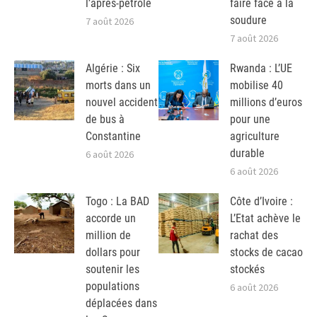
l’après-pétrole
faire face à la
soudure
7 août 2026
7 août 2026
Algérie : Six
Rwanda : L’UE
morts dans un
mobilise 40
nouvel accident
millions d’euros
de bus à
pour une
Constantine
agriculture
durable
6 août 2026
6 août 2026
Togo : La BAD
Côte d’Ivoire :
accorde un
L’Etat achève le
million de
rachat des
dollars pour
stocks de cacao
soutenir les
stockés
populations
6 août 2026
déplacées dans