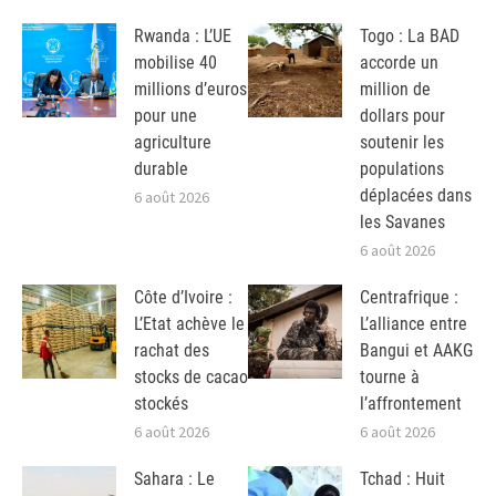
Rwanda : L’UE
Togo : La BAD
mobilise 40
accorde un
millions d’euros
million de
pour une
dollars pour
agriculture
soutenir les
durable
populations
déplacées dans
6 août 2026
les Savanes
6 août 2026
Côte d’Ivoire :
Centrafrique :
L’Etat achève le
L’alliance entre
rachat des
Bangui et AAKG
stocks de cacao
tourne à
stockés
l’affrontement
6 août 2026
6 août 2026
Sahara : Le
Tchad : Huit