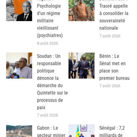
Psychologie
Traoré appelle
d’un régime
à consolider la
militaire
souveraineté
vieillissant
nationale
(psychiatres)
7 août 2026
8 août 2026
Soudan : Un
Bénin : Le
responsable
Sénat met en
politique
place son
dénonce la
premier bureau
démarche du
7 août 2026
Quintette sur le
processus de
paix
7 août 2026
Gabon : Le
Sénégal : 7,2
secteur minier
milliards de