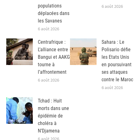
populations
6 août 2026
déplacées dans
les Savanes
6 août 2026
Centrafrique :
Sahara : Le
L’alliance entre
Polisario défie
Bangui et AAKG
les Etats Unis
tourne à
en poursuivant
l’affrontement
ses attaques
contre le Maroc
6 août 2026
6 août 2026
Tchad : Huit
morts dans une
épidémie de
choléra à
N’Djamena
6 août 2026