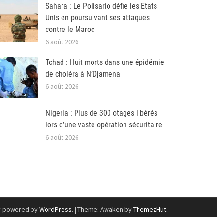
Sahara : Le Polisario défie les Etats
Unis en poursuivant ses attaques
contre le Maroc
6 août 2026
Tchad : Huit morts dans une épidémie
de choléra à N’Djamena
6 août 2026
Nigeria : Plus de 300 otages libérés
lors d’une vaste opération sécuritaire
6 août 2026
y powered by
WordPress
.
|
Theme: Awaken by
ThemezHut
.