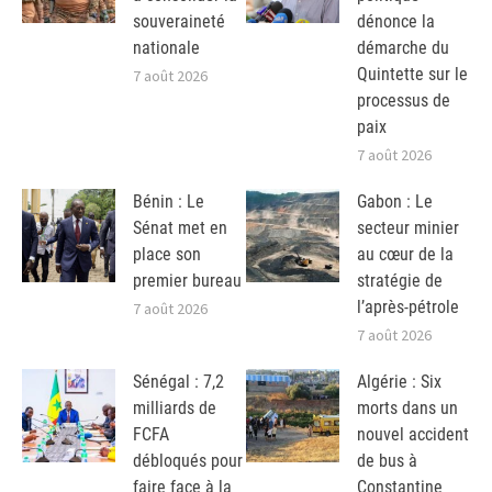
souveraineté
dénonce la
nationale
démarche du
Quintette sur le
7 août 2026
processus de
paix
7 août 2026
Bénin : Le
Gabon : Le
Sénat met en
secteur minier
place son
au cœur de la
premier bureau
stratégie de
l’après-pétrole
7 août 2026
7 août 2026
Sénégal : 7,2
Algérie : Six
milliards de
morts dans un
FCFA
nouvel accident
débloqués pour
de bus à
faire face à la
Constantine