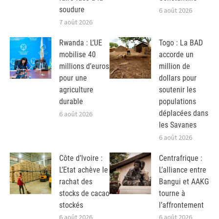
soudure
6 août 2026
7 août 2026
Rwanda : L’UE
Togo : La BAD
mobilise 40
accorde un
millions d’euros
million de
pour une
dollars pour
agriculture
soutenir les
durable
populations
déplacées dans
6 août 2026
les Savanes
6 août 2026
Côte d’Ivoire :
Centrafrique :
L’Etat achève le
L’alliance entre
rachat des
Bangui et AAKG
stocks de cacao
tourne à
stockés
l’affrontement
6 août 2026
6 août 2026