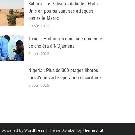
Sahara : Le Polisario défie les Etats
Unis en poursuivant ses attaques
contre le Maroc
6 août 2026
Tchad : Huit morts dans une épidémie
de choléra à N’Djamena
6 août 2026
Nigeria : Plus de 300 otages libérés
lors d’une vaste opération sécuritaire
6 août 2026
y powered by
WordPress
.
|
Theme: Awaken by
ThemezHut
.