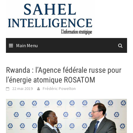
Skip
to
content
Main Menu
Rwanda : l’Agence fédérale russe pour
l’énergie atomique ROSATOM
22 mai 2019
Frédéric Powelton