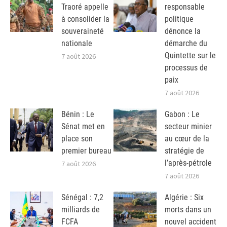
Traoré appelle
responsable
à consolider la
politique
souveraineté
dénonce la
nationale
démarche du
Quintette sur le
7 août 2026
processus de
paix
7 août 2026
Bénin : Le
Gabon : Le
Sénat met en
secteur minier
place son
au cœur de la
premier bureau
stratégie de
l’après-pétrole
7 août 2026
7 août 2026
Sénégal : 7,2
Algérie : Six
milliards de
morts dans un
FCFA
nouvel accident