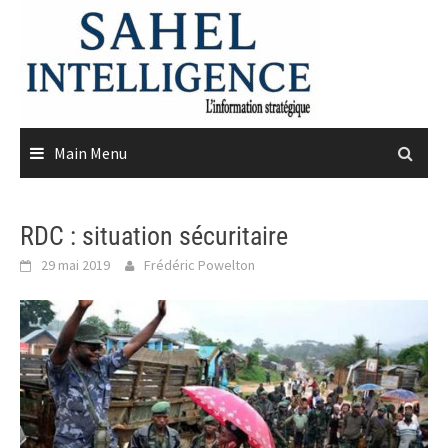
Skip
to
content
Main Menu
RDC : situation sécuritaire
29 mai 2019
Frédéric Powelton