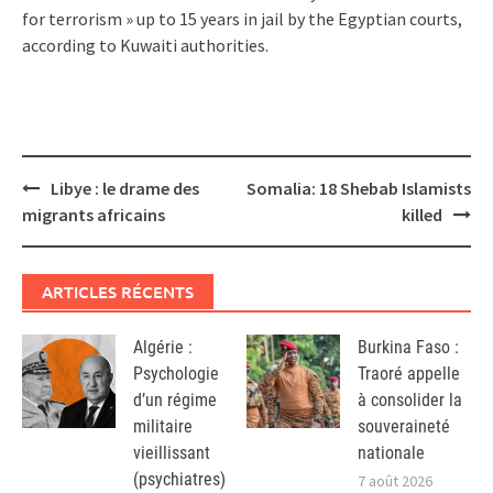
for terrorism » up to 15 years in jail by the Egyptian courts,
according to Kuwaiti authorities.
Post
Libye : le drame des
Somalia: 18 Shebab Islamists
navigation
migrants africains
killed
ARTICLES RÉCENTS
Algérie :
Burkina Faso :
Psychologie
Traoré appelle
d’un régime
à consolider la
militaire
souveraineté
vieillissant
nationale
(psychiatres)
7 août 2026