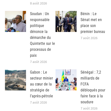
8 août 2026
Soudan : Un
Bénin : Le
responsable
Sénat met en
politique
place son
dénonce la
premier bureau
démarche du
7 août 2026
Quintette sur le
processus de
paix
7 août 2026
Gabon : Le
Sénégal : 7,2
secteur minier
milliards de
au cœur de la
FCFA
stratégie de
débloqués pour
l’après-pétrole
faire face à la
soudure
7 août 2026
7 août 2026