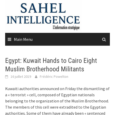
Skip
to
content
Main Menu
Egypt: Kuwait Hands to Cairo Eight
Muslim Brotherhood Militants
16 juillet 2019
Frédéric Powelton
Kuwaiti authorities announced on Friday the dismantling of
a « terrorist » cell, composed of Egyptian nationals
belonging to the organization of the Muslim Brotherhood.
The members of this cell were extradited to the Egyptian
authorities. Some of them have already been « sentenced