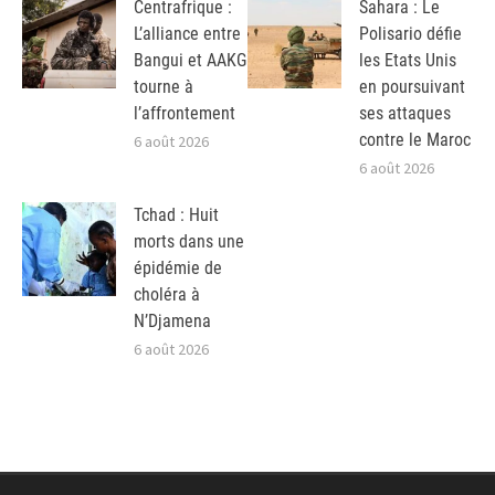
Centrafrique :
Sahara : Le
L’alliance entre
Polisario défie
Bangui et AAKG
les Etats Unis
tourne à
en poursuivant
l’affrontement
ses attaques
contre le Maroc
6 août 2026
6 août 2026
Tchad : Huit
morts dans une
épidémie de
choléra à
N’Djamena
6 août 2026