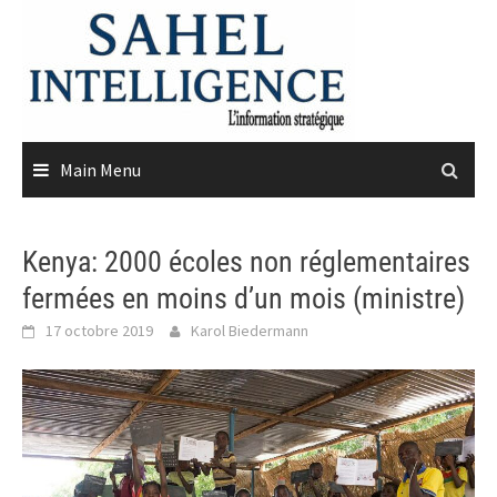
Skip
to
content
Main Menu
Kenya: 2000 écoles non réglementaires
fermées en moins d’un mois (ministre)
17 octobre 2019
Karol Biedermann