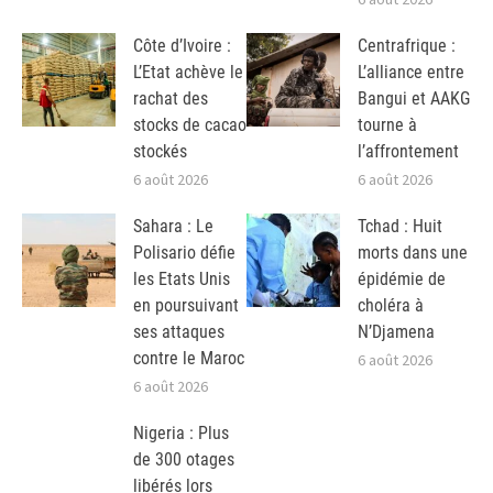
Côte d’Ivoire :
Centrafrique :
L’Etat achève le
L’alliance entre
rachat des
Bangui et AAKG
stocks de cacao
tourne à
stockés
l’affrontement
6 août 2026
6 août 2026
Sahara : Le
Tchad : Huit
Polisario défie
morts dans une
les Etats Unis
épidémie de
en poursuivant
choléra à
ses attaques
N’Djamena
contre le Maroc
6 août 2026
6 août 2026
Nigeria : Plus
de 300 otages
libérés lors