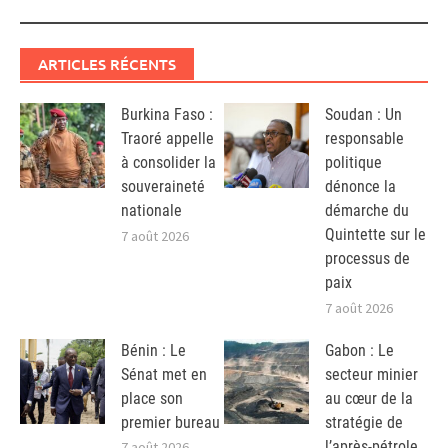
ARTICLES RÉCENTS
Burkina Faso :
Soudan : Un
Traoré appelle
responsable
à consolider la
politique
souveraineté
dénonce la
nationale
démarche du
Quintette sur le
7 août 2026
processus de
paix
7 août 2026
Bénin : Le
Gabon : Le
Sénat met en
secteur minier
place son
au cœur de la
premier bureau
stratégie de
l’après-pétrole
7 août 2026