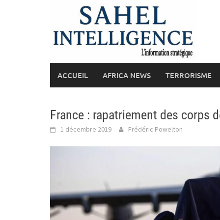
Skip
to
content
ACCUEIL
AFRICA NEWS
TERRORISME
France : rapatriement des corps 
1 décembre 2019
Frédéric Powelton