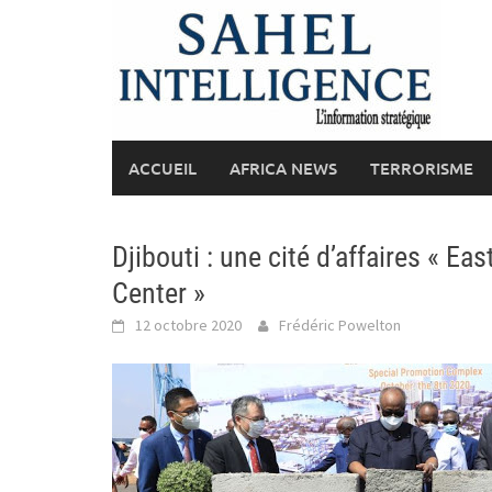
Skip
to
content
ACCUEIL
AFRICA NEWS
TERRORISME
Djibouti : une cité d’affaires « Ea
Center »
12 octobre 2020
Frédéric Powelton