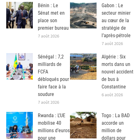
Bénin : Le
Gabon : Le
Sénat met en
secteur minier
place son
au cœur de la
premier bureau
stratégie de
l’après-pétrole
7 août 2026
7 août 2026
Sénégal : 7,2
Algérie : Six
milliards de
morts dans un
FCFA
nouvel accident
débloqués pour
de bus à
faire face à la
Constantine
soudure
6 août 2026
7 août 2026
Rwanda : L’UE
Togo : La BAD
mobilise 40
accorde un
millions d’euros
million de
pour une
dollars pour