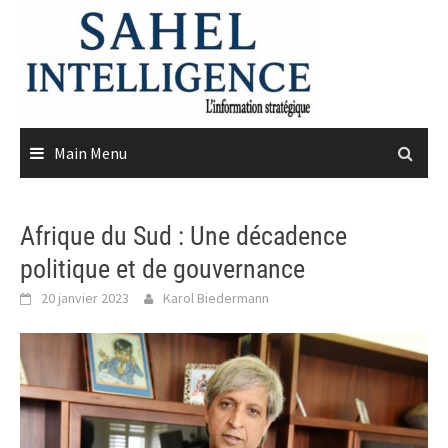
Skip
to
content
Main Menu
Afrique du Sud : Une décadence
politique et de gouvernance
20 janvier 2023
Karol Biedermann