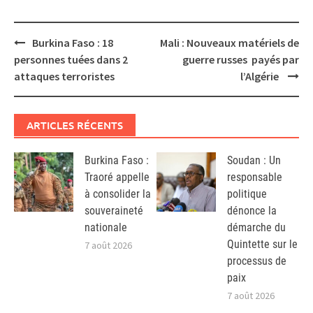
Post
Burkina Faso : 18
Mali : Nouveaux matériels de
navigation
personnes tuées dans 2
guerre russes payés par
attaques terroristes
l’Algérie
ARTICLES RÉCENTS
Burkina Faso :
Soudan : Un
Traoré appelle
responsable
à consolider la
politique
souveraineté
dénonce la
nationale
démarche du
Quintette sur le
7 août 2026
processus de
paix
7 août 2026