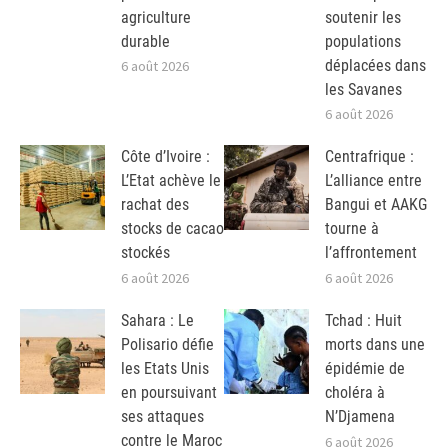
agriculture
soutenir les
durable
populations
déplacées dans
6 août 2026
les Savanes
6 août 2026
Côte d’Ivoire :
Centrafrique :
L’Etat achève le
L’alliance entre
rachat des
Bangui et AAKG
stocks de cacao
tourne à
stockés
l’affrontement
6 août 2026
6 août 2026
Sahara : Le
Tchad : Huit
Polisario défie
morts dans une
les Etats Unis
épidémie de
en poursuivant
choléra à
ses attaques
N’Djamena
contre le Maroc
6 août 2026