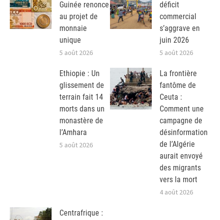
Guinée renonce
déficit
au projet de
commercial
monnaie
s’aggrave en
unique
juin 2026
5 août 2026
5 août 2026
Ethiopie : Un
La frontière
glissement de
fantôme de
terrain fait 14
Ceuta :
morts dans un
Comment une
monastère de
campagne de
l’Amhara
désinformation
de l’Algérie
5 août 2026
aurait envoyé
des migrants
vers la mort
4 août 2026
Centrafrique :