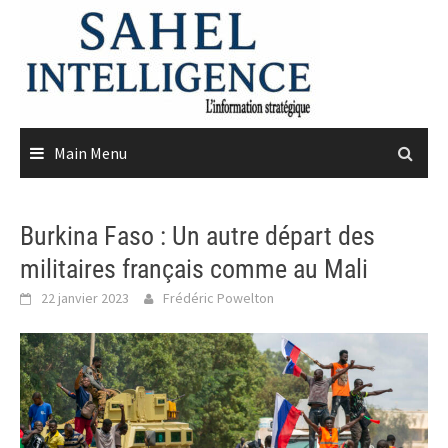
Skip
to
content
Main Menu
Burkina Faso : Un autre départ des
militaires français comme au Mali
22 janvier 2023
Frédéric Powelton