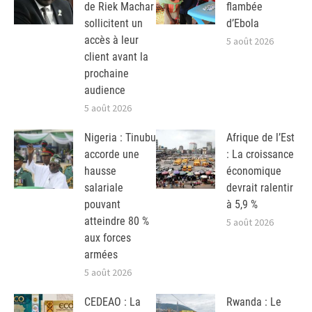
de Riek Machar
flambée
sollicitent un
d’Ebola
accès à leur
5 août 2026
client avant la
prochaine
audience
5 août 2026
Nigeria : Tinubu
Afrique de l’Est
accorde une
: La croissance
hausse
économique
salariale
devrait ralentir
pouvant
à 5,9 %
atteindre 80 %
5 août 2026
aux forces
armées
5 août 2026
CEDEAO : La
Rwanda : Le