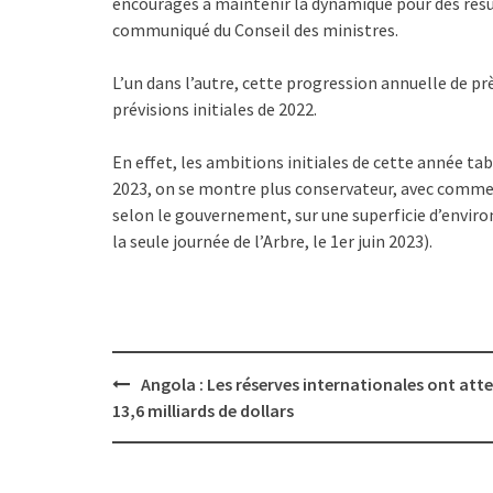
encouragés à maintenir la dynamique pour des résul
communiqué du Conseil des ministres.
L’un dans l’autre, cette progression annuelle de 
prévisions initiales de 2022.
En effet, les ambitions initiales de cette année tabl
2023, on se montre plus conservateur, avec comme o
selon le gouvernement, sur une superficie d’enviro
la seule journée de l’Arbre, le 1er juin 2023).
Post
Angola : Les réserves internationales ont atte
navigation
13,6 milliards de dollars