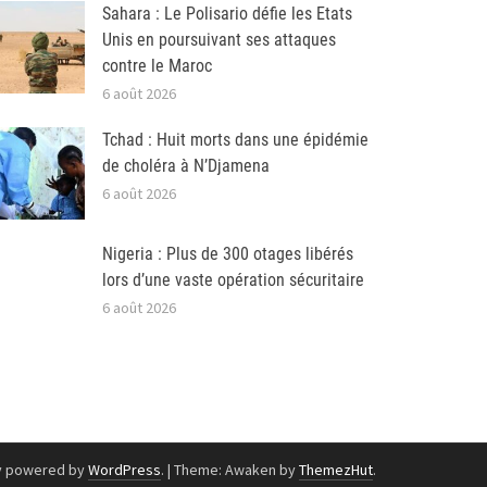
Sahara : Le Polisario défie les Etats
Unis en poursuivant ses attaques
contre le Maroc
6 août 2026
Tchad : Huit morts dans une épidémie
de choléra à N’Djamena
6 août 2026
Nigeria : Plus de 300 otages libérés
lors d’une vaste opération sécuritaire
6 août 2026
y powered by
WordPress
.
|
Theme: Awaken by
ThemezHut
.