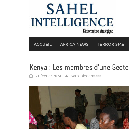
Skip
to
content
ACCUEIL
AFRICA NEWS
TERRORISME
Kenya : Les membres d’une Secte 
21 février 2024
Karol Biedermann