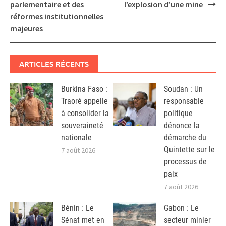
navigation
parlementaire et des
l’explosion d’une mine
réformes institutionnelles
majeures
ARTICLES RÉCENTS
Burkina Faso :
Soudan : Un
Traoré appelle
responsable
à consolider la
politique
souveraineté
dénonce la
nationale
démarche du
Quintette sur le
7 août 2026
processus de
paix
7 août 2026
Bénin : Le
Gabon : Le
Sénat met en
secteur minier