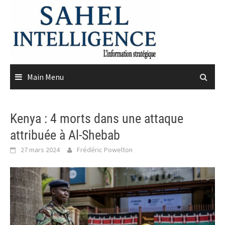
Skip
to
content
Main Menu
Kenya : 4 morts dans une attaque
attribuée à Al-Shebab
27 mars 2024
Frédéric Powelton