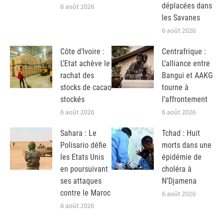
déplacées dans
6 août 2026
les Savanes
6 août 2026
Côte d’Ivoire :
Centrafrique :
L’Etat achève le
L’alliance entre
rachat des
Bangui et AAKG
stocks de cacao
tourne à
stockés
l’affrontement
6 août 2026
6 août 2026
Sahara : Le
Tchad : Huit
Polisario défie
morts dans une
les Etats Unis
épidémie de
en poursuivant
choléra à
ses attaques
N’Djamena
contre le Maroc
6 août 2026
6 août 2026