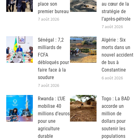
place son
au cœur de la
premier bureau
stratégie de
l’après-pétrole
7 août 2026
7 août 2026
Sénégal : 7,2
Algérie : Six
milliards de
morts dans un
FCFA
nouvel accident
débloqués pour
de bus à
faire face à la
Constantine
soudure
6 août 2026
7 août 2026
Rwanda : L’UE
Togo : La BAD
mobilise 40
accorde un
millions d’euros
million de
pour une
dollars pour
agriculture
soutenir les
durable
populations