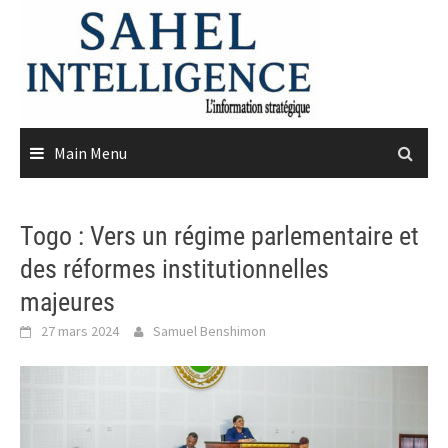
Skip
to
content
Main Menu
Togo : Vers un régime parlementaire et
des réformes institutionnelles
majeures
27 mars 2024
Samuel Benshimon