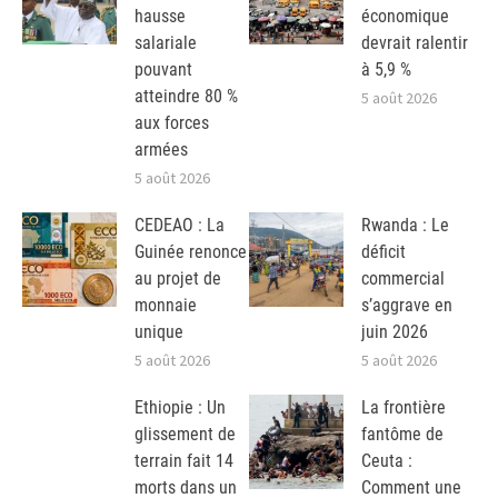
hausse
économique
salariale
devrait ralentir
pouvant
à 5,9 %
atteindre 80 %
5 août 2026
aux forces
armées
5 août 2026
CEDEAO : La
Rwanda : Le
Guinée renonce
déficit
au projet de
commercial
monnaie
s’aggrave en
unique
juin 2026
5 août 2026
5 août 2026
Ethiopie : Un
La frontière
glissement de
fantôme de
terrain fait 14
Ceuta :
morts dans un
Comment une