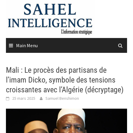
Skip
to
content
Main Menu
Mali : Le procès des partisans de
l’imam Dicko, symbole des tensions
croissantes avec l’Algérie (décryptage)
25 mars 2025
Samuel Benshimon