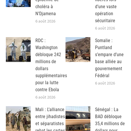
choléra à
d’une vaste
N’Djamena
opération
sécuritaire
6 août 2026
6 août 2026
RDC :
Somalie :
Washington
Puntland
débloque 242
s’empare d’une
millions de
base alliée au
dollars
gouvernement
supplémentaires
Fédéral
pour la lutte
6 août 2026
contre Ebola
6 août 2026
Mali : L’alliance
Sénégal : La
entre jihadistes
BAD débloque
et séparatistes
35,4 millions de
rebat les cartes
dollars pour