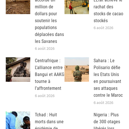
million de
rachat des
dollars pour
stocks de cacao
soutenir les
stockés
populations
6 août 2026
déplacées dans
les Savanes
6 août 2026
Centrafrique :
Sahara : Le
L’alliance entre
Polisario défie
Bangui et AAKG
les Etats Unis
tourne à
en poursuivant
l’affrontement
ses attaques
contre le Maroc
6 août 2026
6 août 2026
Tchad : Huit
Nigeria : Plus
morts dans une
de 300 otages
épidémie de
libérés lors