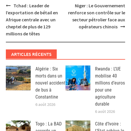
Post
Tchad : Leader de
Niger : Le Gouvernement
navigation
l’exportation de bétail en
renforce son contrôle sur le
Afrique centrale avec un
secteur pétrolier face aux
cheptel de plus de 129
opérateurs chinois
millions de têtes
ARTICLES RÉCENTS
Algérie : Six
Rwanda : L’UE
morts dans un
mobilise 40
nouvel accident
millions d’euros
de bus à
pour une
Constantine
agriculture
durable
6 août 2026
6 août 2026
Togo : La BAD
Côte d’Ivoire :
accorde un
L’Etat achève le