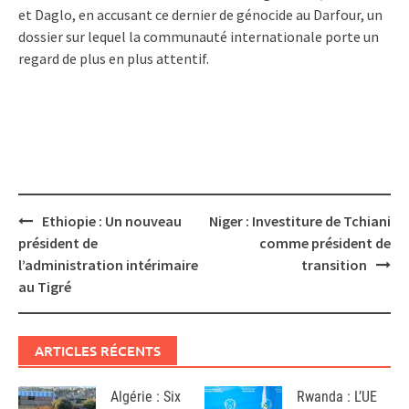
et Daglo, en accusant ce dernier de génocide au Darfour, un
dossier sur lequel la communauté internationale porte un
regard de plus en plus attentif.
Post
Ethiopie : Un nouveau
Niger : Investiture de Tchiani
navigation
président de
comme président de
l’administration intérimaire
transition
au Tigré
ARTICLES RÉCENTS
Algérie : Six
Rwanda : L’UE