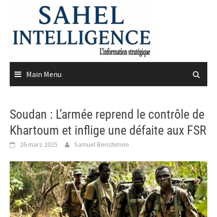
Skip
to
content
Main Menu
Soudan : L’armée reprend le contrôle de
Khartoum et inflige une défaite aux FSR
26 mars 2025
Samuel Benshimon