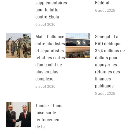
supplémentaires
Fédéral
pour la lutte
6 août 2026
contre Ebola
6 août 2026
Mali : L’alliance
Sénégal : La
entre jihadistes
BAD débloque
et séparatistes
35,4 millions de
rebat les cartes
dollars pour
d’un conflit de
appuyer les
plus en plus
réformes des
complexe
finances
publiques
5 août 2026
5 août 2026
Tunisie : Tunis
mise sur le
renforcement
de la