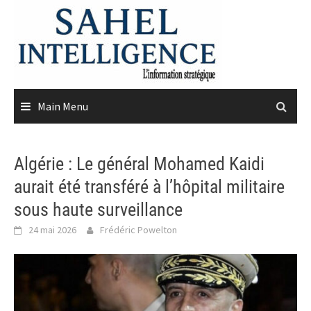
Skip
to
content
Main Menu
Algérie : Le général Mohamed Kaidi
aurait été transféré à l’hôpital militaire
sous haute surveillance
24 mai 2026
Frédéric Powelton