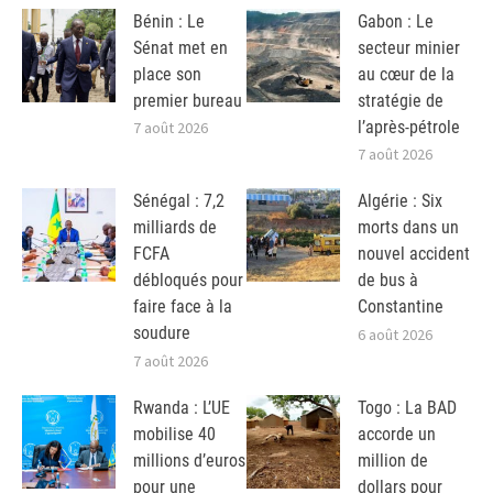
Bénin : Le
Gabon : Le
Sénat met en
secteur minier
place son
au cœur de la
premier bureau
stratégie de
l’après-pétrole
7 août 2026
7 août 2026
Sénégal : 7,2
Algérie : Six
milliards de
morts dans un
FCFA
nouvel accident
débloqués pour
de bus à
faire face à la
Constantine
soudure
6 août 2026
7 août 2026
Rwanda : L’UE
Togo : La BAD
mobilise 40
accorde un
millions d’euros
million de
pour une
dollars pour