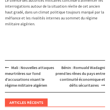
Le silence des autorités militaires continue d’alimenter les
interrogations autour de la situation réelle de cet ancien
haut gradé, dans un climat politique toujours marqué par la
méfiance et les rivalités internes au sommet du régime
militaire algérien.
Post
Mali : Nouvelles attaques
Bénin : Romuald Wadagni
navigation
meurtrières sur fond
prend les rênes du pays entre
d’accusations visant le
continuité économique et
régime militaire algérien
défis sécuritaires
ARTICLES RÉCENTS