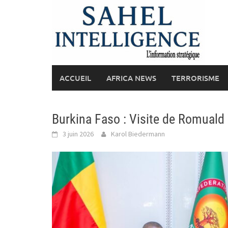
Skip
to
content
ACCUEIL
AFRICA NEWS
TERRORISME
Burkina Faso : Visite de Romual
3 juin 2026
Karol Biedermann