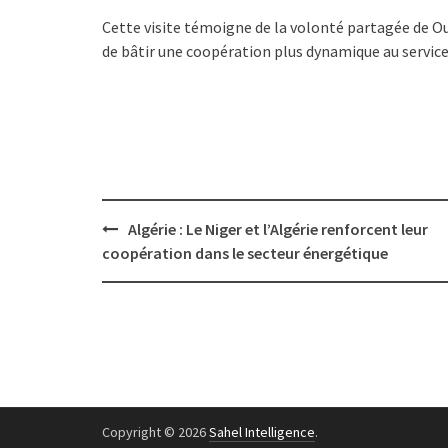
Cette visite témoigne de la volonté partagée de O
de bâtir une coopération plus dynamique au service
Post
Algérie : Le Niger et l’Algérie renforcent leur
navigation
coopération dans le secteur énergétique
Copyright © 2026
Sahel Intelligence
.