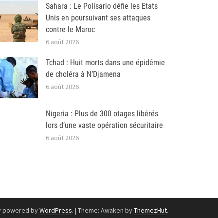
Sahara : Le Polisario défie les Etats
Unis en poursuivant ses attaques
contre le Maroc
6 août 2026
Tchad : Huit morts dans une épidémie
de choléra à N’Djamena
6 août 2026
Nigeria : Plus de 300 otages libérés
lors d’une vaste opération sécuritaire
6 août 2026
y powered by
WordPress
.
|
Theme: Awaken by
ThemezHut
.