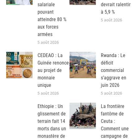
salariale
devrait ralentir
pouvant
à 5,9 %
atteindre 80 %
5 août 2026
aux forces
armées
5 août 2026
CEDEAO : La
Rwanda : Le
Guinée renonce
déficit
au projet de
commercial
monnaie
s’aggrave en
unique
juin 2026
5 août 2026
5 août 2026
Ethiopie : Un
La frontière
glissement de
fantôme de
terrain fait 14
Ceuta :
morts dans un
Comment une
monastère de
campagne de