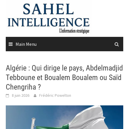
Skip
to
content
Main Menu
Algérie : Qui dirige le pays, Abdelmadjid
Tebboune et Boualem Boualem ou Saïd
Chengriha ?
8 juin 2026
Frédéric Powelton