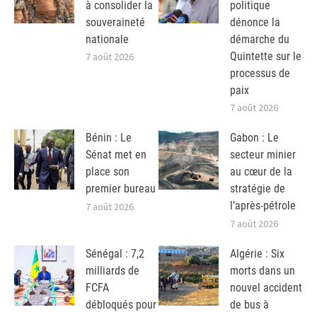
à consolider la
politique
souveraineté
dénonce la
nationale
démarche du
Quintette sur le
7 août 2026
processus de
paix
7 août 2026
Bénin : Le
Gabon : Le
Sénat met en
secteur minier
place son
au cœur de la
premier bureau
stratégie de
l’après-pétrole
7 août 2026
7 août 2026
Sénégal : 7,2
Algérie : Six
milliards de
morts dans un
FCFA
nouvel accident
débloqués pour
de bus à