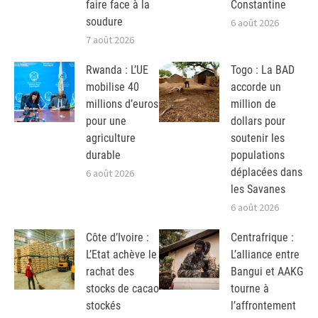
faire face à la
Constantine
soudure
6 août 2026
7 août 2026
Rwanda : L’UE
Togo : La BAD
mobilise 40
accorde un
millions d’euros
million de
pour une
dollars pour
agriculture
soutenir les
durable
populations
déplacées dans
6 août 2026
les Savanes
6 août 2026
Côte d’Ivoire :
Centrafrique :
L’Etat achève le
L’alliance entre
rachat des
Bangui et AAKG
stocks de cacao
tourne à
stockés
l’affrontement