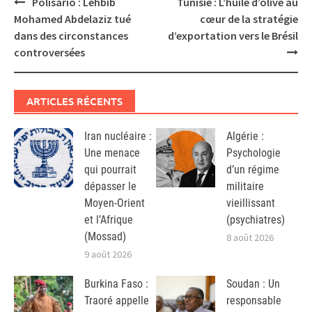
Post
Polisario : Lehbib
Tunisie : L’huile d’olive au
navigation
Mohamed Abdelaziz tué
cœur de la stratégie
dans des circonstances
d’exportation vers le Brésil
controversées
ARTICLES RÉCENTS
Iran nucléaire :
Algérie :
Une menace
Psychologie
qui pourrait
d’un régime
dépasser le
militaire
Moyen-Orient
vieillissant
et l’Afrique
(psychiatres)
(Mossad)
8 août 2026
9 août 2026
Burkina Faso :
Soudan : Un
Traoré appelle
responsable