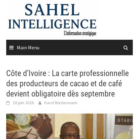
Skip
to
content
Main Menu
Côte d’Ivoire : La carte professionnelle
des producteurs de cacao et de café
devient obligatoire dès septembre
16 juin 2026
Karol Biedermann