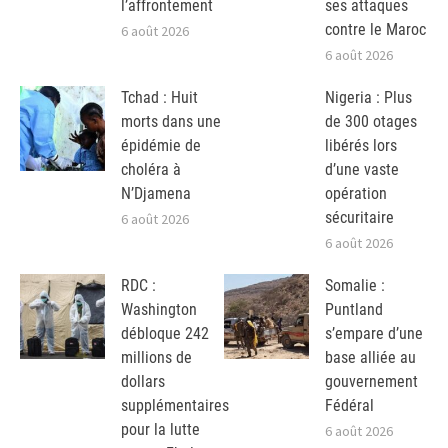
l’affrontement
ses attaques
contre le Maroc
6 août 2026
6 août 2026
Tchad : Huit
Nigeria : Plus
morts dans une
de 300 otages
épidémie de
libérés lors
choléra à
d’une vaste
N’Djamena
opération
sécuritaire
6 août 2026
6 août 2026
RDC :
Somalie :
Washington
Puntland
débloque 242
s’empare d’une
millions de
base alliée au
dollars
gouvernement
supplémentaires
Fédéral
pour la lutte
6 août 2026