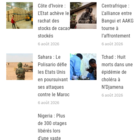
Côte d’Ivoire :
Centrafrique :
L’Etat achève le
L’alliance entre
rachat des
Bangui et AAKG
stocks de cacao
tourne à
stockés
l’affrontement
6 août 2026
6 août 2026
Sahara : Le
Tchad : Huit
Polisario défie
morts dans une
les Etats Unis
épidémie de
en poursuivant
choléra à
ses attaques
N’Djamena
contre le Maroc
6 août 2026
6 août 2026
Nigeria : Plus
de 300 otages
libérés lors
d’une vaste