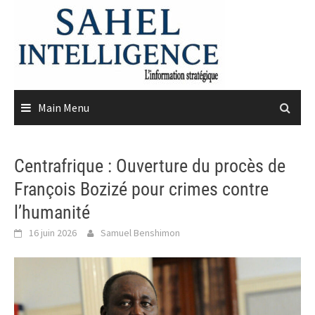
Skip
to
content
Main Menu
Centrafrique : Ouverture du procès de
François Bozizé pour crimes contre
l’humanité
16 juin 2026
Samuel Benshimon