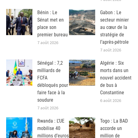
Bénin : Le
Gabon : Le
Sénat met en
secteur minier
place son
au cœur de la
premier bureau
stratégie de
l’après-pétrole
7 août 2026
7 août 2026
Sénégal : 7,2
Algérie : Six
milliards de
morts dans un
FCFA
nouvel accident
débloqués pour
de bus à
faire face à la
Constantine
soudure
6 août 2026
7 août 2026
Rwanda : L’UE
Togo : La BAD
mobilise 40
accorde un
millions d’euros
million de