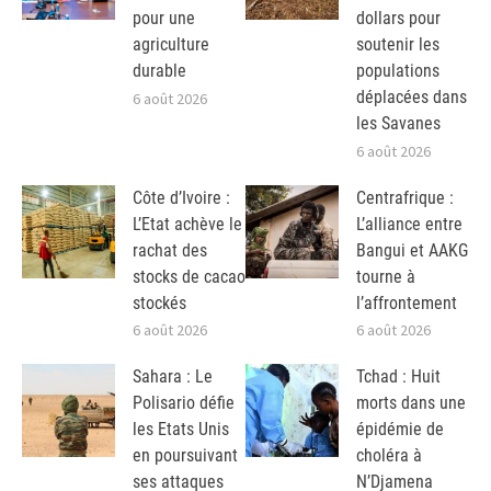
pour une
dollars pour
agriculture
soutenir les
durable
populations
déplacées dans
6 août 2026
les Savanes
6 août 2026
Côte d’Ivoire :
Centrafrique :
L’Etat achève le
L’alliance entre
rachat des
Bangui et AAKG
stocks de cacao
tourne à
stockés
l’affrontement
6 août 2026
6 août 2026
Sahara : Le
Tchad : Huit
Polisario défie
morts dans une
les Etats Unis
épidémie de
en poursuivant
choléra à
ses attaques
N’Djamena