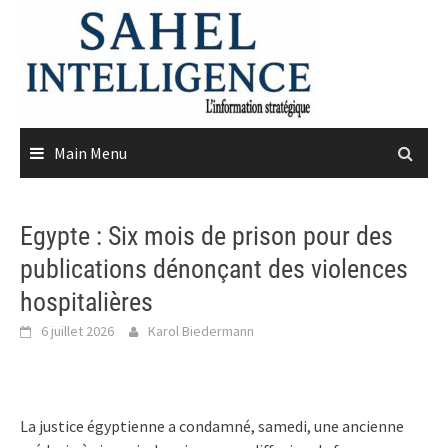
Skip
to
content
Main Menu
Egypte : Six mois de prison pour des
publications dénonçant des violences
hospitalières
6 juillet 2026
Karol Biedermann
La justice égyptienne a condamné, samedi, une ancienne