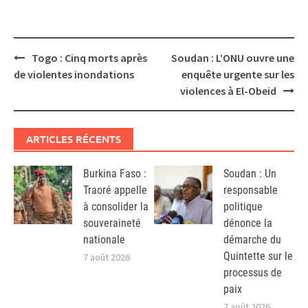
Post
Togo : Cinq morts après
Soudan : L’ONU ouvre une
navigation
de violentes inondations
enquête urgente sur les
violences à El-Obeid
ARTICLES RÉCENTS
Burkina Faso :
Soudan : Un
Traoré appelle
responsable
à consolider la
politique
souveraineté
dénonce la
nationale
démarche du
Quintette sur le
7 août 2026
processus de
paix
7 août 2026