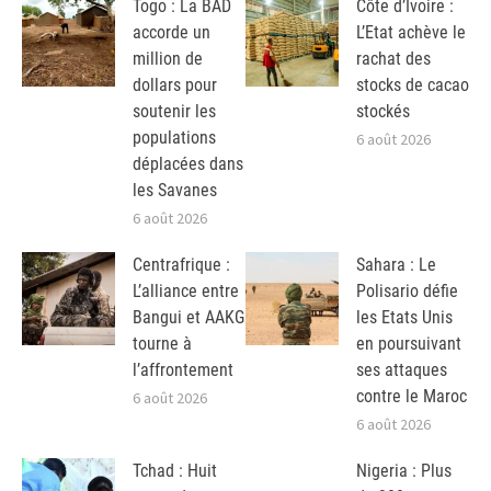
Togo : La BAD
Côte d’Ivoire :
accorde un
L’Etat achève le
million de
rachat des
dollars pour
stocks de cacao
soutenir les
stockés
populations
6 août 2026
déplacées dans
les Savanes
6 août 2026
Centrafrique :
Sahara : Le
L’alliance entre
Polisario défie
Bangui et AAKG
les Etats Unis
tourne à
en poursuivant
l’affrontement
ses attaques
contre le Maroc
6 août 2026
6 août 2026
Tchad : Huit
Nigeria : Plus