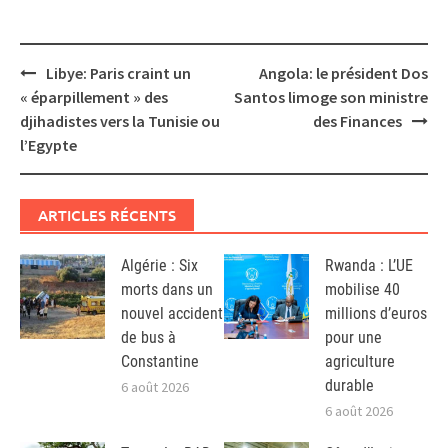
Post
Libye: Paris craint un
Angola: le président Dos
navigation
« éparpillement » des
Santos limoge son ministre
djihadistes vers la Tunisie ou
des Finances
l’Egypte
ARTICLES RÉCENTS
Algérie : Six
Rwanda : L’UE
morts dans un
mobilise 40
nouvel accident
millions d’euros
de bus à
pour une
Constantine
agriculture
durable
6 août 2026
6 août 2026