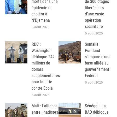
morts dans une
de 300 otages
épidémie de
libérés lors
choléra à
d’une vaste
N’Djamena
opération
sécuritaire
6 août 2026
6 août 2026
RDC :
Somalie :
Washington
Puntland
débloque 242
s’empare d’une
millions de
base alliée au
dollars
gouvernement
supplémentaires
Fédéral
pour la lutte
6 août 2026
contre Ebola
6 août 2026
Mali : L’alliance
Sénégal : La
entre jihadistes
BAD débloque