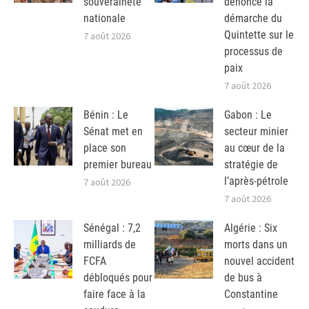
souveraineté
dénonce la
nationale
démarche du
Quintette sur le
7 août 2026
processus de
paix
7 août 2026
Bénin : Le
Gabon : Le
Sénat met en
secteur minier
place son
au cœur de la
premier bureau
stratégie de
l’après-pétrole
7 août 2026
7 août 2026
Sénégal : 7,2
Algérie : Six
milliards de
morts dans un
FCFA
nouvel accident
débloqués pour
de bus à
faire face à la
Constantine