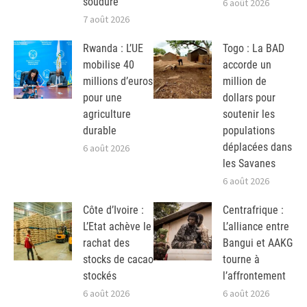
soudure
6 août 2026
7 août 2026
Rwanda : L’UE
Togo : La BAD
mobilise 40
accorde un
millions d’euros
million de
pour une
dollars pour
agriculture
soutenir les
durable
populations
déplacées dans
6 août 2026
les Savanes
6 août 2026
Côte d’Ivoire :
Centrafrique :
L’Etat achève le
L’alliance entre
rachat des
Bangui et AAKG
stocks de cacao
tourne à
stockés
l’affrontement
6 août 2026
6 août 2026