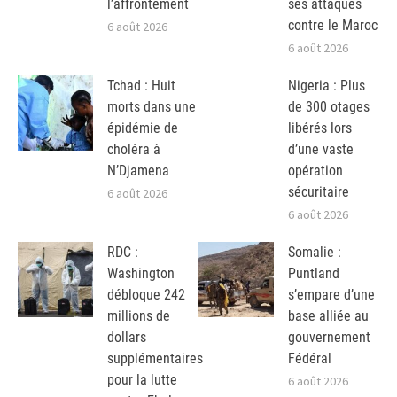
l’affrontement
ses attaques
contre le Maroc
6 août 2026
6 août 2026
Tchad : Huit
Nigeria : Plus
morts dans une
de 300 otages
épidémie de
libérés lors
choléra à
d’une vaste
N’Djamena
opération
sécuritaire
6 août 2026
6 août 2026
RDC :
Somalie :
Washington
Puntland
débloque 242
s’empare d’une
millions de
base alliée au
dollars
gouvernement
supplémentaires
Fédéral
pour la lutte
6 août 2026