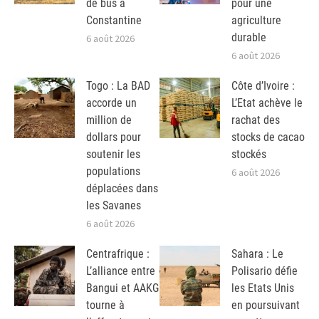
de bus à
pour une
Constantine
agriculture
durable
6 août 2026
6 août 2026
Togo : La BAD
Côte d’Ivoire :
accorde un
L’Etat achève le
million de
rachat des
dollars pour
stocks de cacao
soutenir les
stockés
populations
6 août 2026
déplacées dans
les Savanes
6 août 2026
Centrafrique :
Sahara : Le
L’alliance entre
Polisario défie
Bangui et AAKG
les Etats Unis
tourne à
en poursuivant