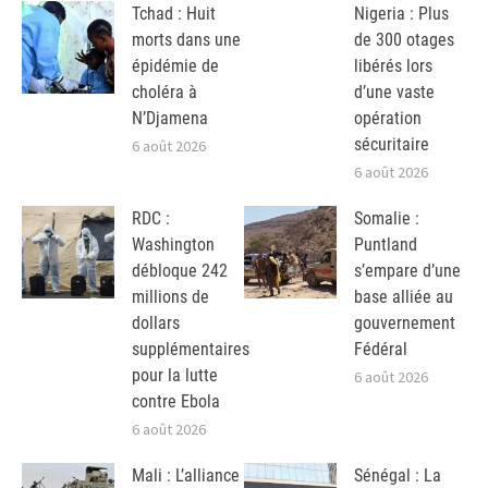
Tchad : Huit
Nigeria : Plus
morts dans une
de 300 otages
épidémie de
libérés lors
choléra à
d’une vaste
N’Djamena
opération
sécuritaire
6 août 2026
6 août 2026
RDC :
Somalie :
Washington
Puntland
débloque 242
s’empare d’une
millions de
base alliée au
dollars
gouvernement
supplémentaires
Fédéral
pour la lutte
6 août 2026
contre Ebola
6 août 2026
Mali : L’alliance
Sénégal : La