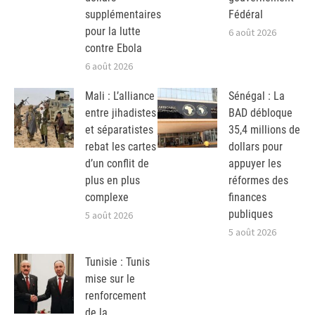
supplémentaires
Fédéral
pour la lutte
6 août 2026
contre Ebola
6 août 2026
Mali : L’alliance
Sénégal : La
entre jihadistes
BAD débloque
et séparatistes
35,4 millions de
rebat les cartes
dollars pour
d’un conflit de
appuyer les
plus en plus
réformes des
complexe
finances
publiques
5 août 2026
5 août 2026
Tunisie : Tunis
mise sur le
renforcement
de la