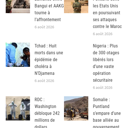
Bangui et AAKG
les Etats Unis
tourne à
en poursuivant
l’affrontement
ses attaques
contre le Maroc
6 août 2026
6 août 2026
Tchad : Huit
Nigeria : Plus
morts dans une
de 300 otages
épidémie de
libérés lors
choléra à
d’une vaste
N’Djamena
opération
sécuritaire
6 août 2026
6 août 2026
RDC :
Somalie :
Washington
Puntland
débloque 242
s’empare d’une
millions de
base alliée au
dollars
gouvernement