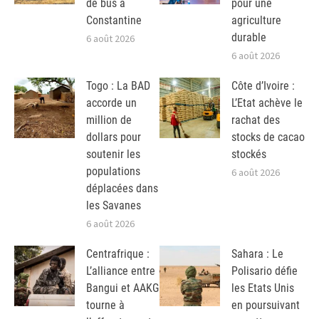
de bus à
pour une
Constantine
agriculture
durable
6 août 2026
6 août 2026
Togo : La BAD
Côte d’Ivoire :
accorde un
L’Etat achève le
million de
rachat des
dollars pour
stocks de cacao
soutenir les
stockés
populations
6 août 2026
déplacées dans
les Savanes
6 août 2026
Centrafrique :
Sahara : Le
L’alliance entre
Polisario défie
Bangui et AAKG
les Etats Unis
tourne à
en poursuivant