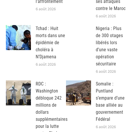
l’affrontement
ses attaques
contre le Maroc
6 août 2026
6 août 2026
Tchad : Huit
Nigeria : Plus
morts dans une
de 300 otages
épidémie de
libérés lors
choléra à
d’une vaste
N’Djamena
opération
sécuritaire
6 août 2026
6 août 2026
RDC :
Somalie :
Washington
Puntland
débloque 242
s’empare d’une
millions de
base alliée au
dollars
gouvernement
supplémentaires
Fédéral
pour la lutte
6 août 2026