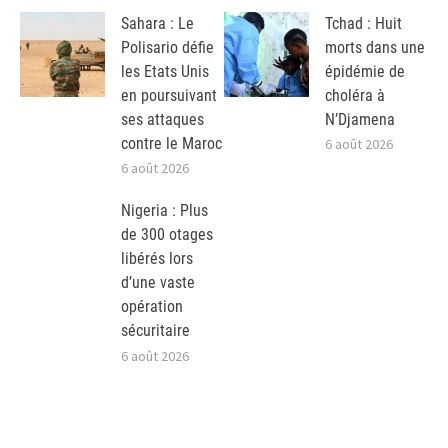
Sahara : Le
Tchad : Huit
Polisario défie
morts dans une
les Etats Unis
épidémie de
en poursuivant
choléra à
ses attaques
N’Djamena
contre le Maroc
6 août 2026
6 août 2026
Nigeria : Plus
de 300 otages
libérés lors
d’une vaste
opération
sécuritaire
6 août 2026