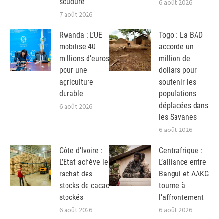
soudure
6 août 2026
7 août 2026
Rwanda : L’UE
Togo : La BAD
mobilise 40
accorde un
millions d’euros
million de
pour une
dollars pour
agriculture
soutenir les
durable
populations
déplacées dans
6 août 2026
les Savanes
6 août 2026
Côte d’Ivoire :
Centrafrique :
L’Etat achève le
L’alliance entre
rachat des
Bangui et AAKG
stocks de cacao
tourne à
stockés
l’affrontement
6 août 2026
6 août 2026