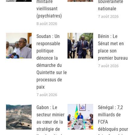
militaire
souveraineté
vieillissant
nationale
(psychiatres)
7 août 2026
8 août 2026
Soudan : Un
Bénin : Le
responsable
Sénat met en
politique
place son
dénonce la
premier bureau
démarche du
7 août 2026
Quintette sur le
processus de
paix
7 août 2026
Gabon : Le
Sénégal : 7,2
secteur minier
milliards de
au cœur de la
FCFA
stratégie de
débloqués pour