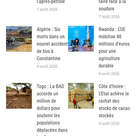
l’après-pétrole
faire face à la
soudure
7 août 2026
7 août 2026
Algérie : Six
Rwanda : L’UE
morts dans un
mobilise 40
nouvel accident
millions d’euros
de bus à
pour une
Constantine
agriculture
durable
6 août 2026
6 août 2026
Togo : La BAD
Côte d’Ivoire :
accorde un
L’Etat achève le
million de
rachat des
dollars pour
stocks de cacao
soutenir les
stockés
populations
6 août 2026
déplacées dans