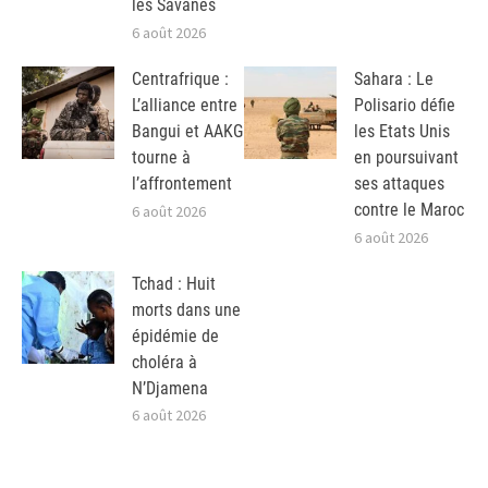
les Savanes
6 août 2026
Centrafrique :
Sahara : Le
L’alliance entre
Polisario défie
Bangui et AAKG
les Etats Unis
tourne à
en poursuivant
l’affrontement
ses attaques
contre le Maroc
6 août 2026
6 août 2026
Tchad : Huit
morts dans une
épidémie de
choléra à
N’Djamena
6 août 2026