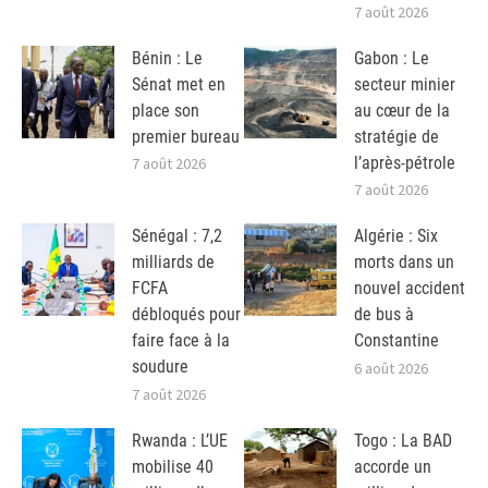
7 août 2026
Bénin : Le
Gabon : Le
Sénat met en
secteur minier
place son
au cœur de la
premier bureau
stratégie de
l’après-pétrole
7 août 2026
7 août 2026
Sénégal : 7,2
Algérie : Six
milliards de
morts dans un
FCFA
nouvel accident
débloqués pour
de bus à
faire face à la
Constantine
soudure
6 août 2026
7 août 2026
Rwanda : L’UE
Togo : La BAD
mobilise 40
accorde un