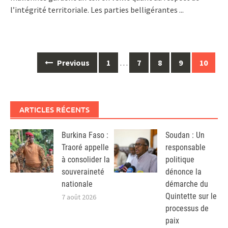
l’intégrité territoriale. Les parties belligérantes
...
Posts
Previous
1
…
7
8
9
10
navigation
ARTICLES RÉCENTS
Burkina Faso :
Soudan : Un
Traoré appelle
responsable
à consolider la
politique
souveraineté
dénonce la
nationale
démarche du
Quintette sur le
7 août 2026
processus de
paix