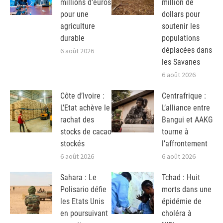
millions d’euros
million de
pour une
dollars pour
agriculture
soutenir les
durable
populations
déplacées dans
6 août 2026
les Savanes
6 août 2026
Côte d’Ivoire :
Centrafrique :
L’Etat achève le
L’alliance entre
rachat des
Bangui et AAKG
stocks de cacao
tourne à
stockés
l’affrontement
6 août 2026
6 août 2026
Sahara : Le
Tchad : Huit
Polisario défie
morts dans une
les Etats Unis
épidémie de
en poursuivant
choléra à