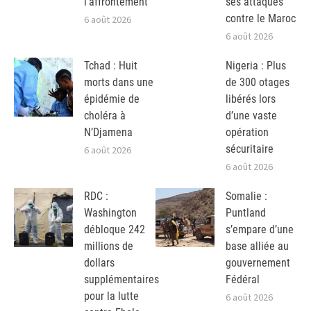
l’affrontement
ses attaques
contre le Maroc
6 août 2026
6 août 2026
Tchad : Huit
Nigeria : Plus
morts dans une
de 300 otages
épidémie de
libérés lors
choléra à
d’une vaste
N’Djamena
opération
sécuritaire
6 août 2026
6 août 2026
RDC :
Somalie :
Washington
Puntland
débloque 242
s’empare d’une
millions de
base alliée au
dollars
gouvernement
supplémentaires
Fédéral
pour la lutte
6 août 2026