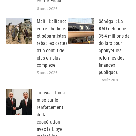
contre Ebola
6 août 2026
Mali : L’alliance
Sénégal : La
entre jihadistes
BAD débloque
et séparatistes
35,4 millions de
rebat les cartes
dollars pour
d’un conflit de
appuyer les
plus en plus
réformes des
complexe
finances
publiques
5 août 2026
5 août 2026
Tunisie : Tunis
mise sur le
renforcement
de la
coopération
avec la Libye