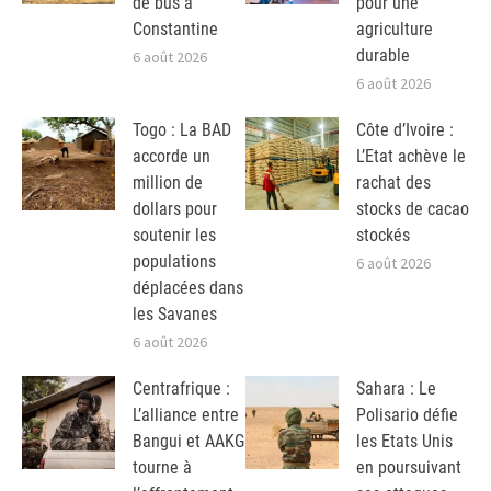
de bus à
pour une
Constantine
agriculture
durable
6 août 2026
6 août 2026
Togo : La BAD
Côte d’Ivoire :
accorde un
L’Etat achève le
million de
rachat des
dollars pour
stocks de cacao
soutenir les
stockés
populations
6 août 2026
déplacées dans
les Savanes
6 août 2026
Centrafrique :
Sahara : Le
L’alliance entre
Polisario défie
Bangui et AAKG
les Etats Unis
tourne à
en poursuivant