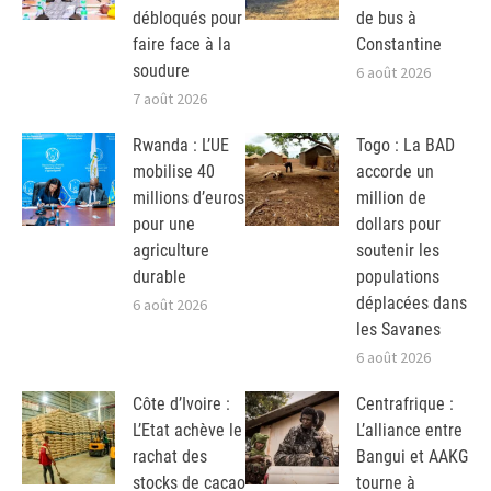
débloqués pour
de bus à
faire face à la
Constantine
soudure
6 août 2026
7 août 2026
Rwanda : L’UE
Togo : La BAD
mobilise 40
accorde un
millions d’euros
million de
pour une
dollars pour
agriculture
soutenir les
durable
populations
déplacées dans
6 août 2026
les Savanes
6 août 2026
Côte d’Ivoire :
Centrafrique :
L’Etat achève le
L’alliance entre
rachat des
Bangui et AAKG
stocks de cacao
tourne à