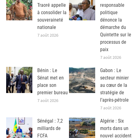
Traoré appelle
responsable
à consolider la
politique
souveraineté
dénonce la
nationale
démarche du
Quintette sur le
7 août 2026
processus de
paix
7 août 2026
Bénin : Le
Gabon : Le
Sénat met en
secteur minier
place son
au cœur de la
premier bureau
stratégie de
l’après-pétrole
7 août 2026
7 août 2026
Sénégal : 7,2
Algérie : Six
milliards de
morts dans un
FCFA
nouvel accident