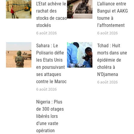
L’Etat achève le
L’alliance entre
rachat des
Bangui et AAKG
stocks de cacao
tourne à
stockés
l’affrontement
6 août 2026
6 août 2026
Sahara : Le
Tchad : Huit
Polisario défie
morts dans une
les Etats Unis
épidémie de
en poursuivant
choléra à
ses attaques
N’Djamena
contre le Maroc
6 août 2026
6 août 2026
Nigeria : Plus
de 300 otages
libérés lors
d’une vaste
opération