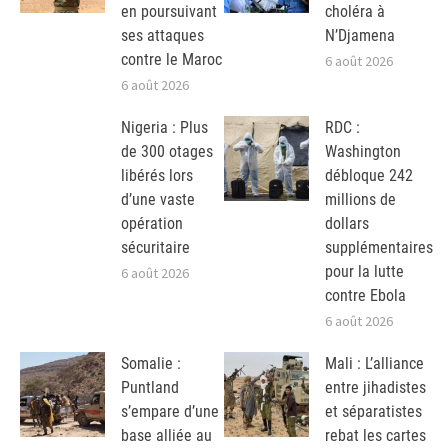
en poursuivant
choléra à
ses attaques
N’Djamena
contre le Maroc
6 août 2026
6 août 2026
Nigeria : Plus
RDC :
de 300 otages
Washington
libérés lors
débloque 242
d’une vaste
millions de
opération
dollars
sécuritaire
supplémentaires
pour la lutte
6 août 2026
contre Ebola
6 août 2026
Somalie :
Mali : L’alliance
Puntland
entre jihadistes
s’empare d’une
et séparatistes
base alliée au
rebat les cartes