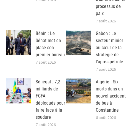
processus de
paix
7 août 2026
Bénin : Le
Gabon : Le
Sénat met en
secteur minier
place son
au cœur de la
premier bureau
stratégie de
l’après-pétrole
7 août 2026
7 août 2026
Sénégal : 7,2
Algérie : Six
milliards de
morts dans un
FCFA
nouvel accident
débloqués pour
de bus à
faire face à la
Constantine
soudure
6 août 2026
7 août 2026