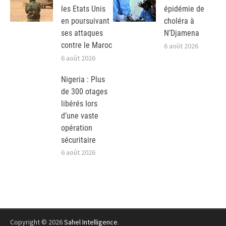
les Etats Unis
épidémie de
en poursuivant
choléra à
ses attaques
N’Djamena
contre le Maroc
6 août 2026
6 août 2026
Nigeria : Plus
de 300 otages
libérés lors
d’une vaste
opération
sécuritaire
6 août 2026
Copyright © 2026
Sahel Intelligence
.