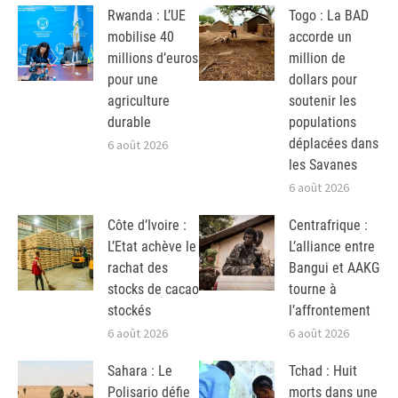
Rwanda : L’UE
Togo : La BAD
mobilise 40
accorde un
millions d’euros
million de
pour une
dollars pour
agriculture
soutenir les
durable
populations
déplacées dans
6 août 2026
les Savanes
6 août 2026
Côte d’Ivoire :
Centrafrique :
L’Etat achève le
L’alliance entre
rachat des
Bangui et AAKG
stocks de cacao
tourne à
stockés
l’affrontement
6 août 2026
6 août 2026
Sahara : Le
Tchad : Huit
Polisario défie
morts dans une