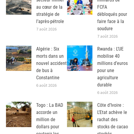
au cœur de la
FCFA
stratégie de
débloqués pour
l’après-pétrole
faire face à la
soudure
7 août 2026
7 août 2026
Algérie : Six
Rwanda : L’UE
morts dans un
mobilise 40
nouvel accident
millions d’euros
de bus à
pour une
Constantine
agriculture
durable
6 août 2026
6 août 2026
Togo : La BAD
Côte d’Ivoire :
accorde un
L’Etat achève le
million de
rachat des
dollars pour
stocks de cacao
soutenir les
stockés