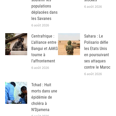
populations
6 août 2026
déplacées dans
les Savanes
6 août 2026
Centrafrique :
Sahara : Le
L’alliance entre
Polisario défie
Bangui et AAKG
les Etats Unis
tourne à
en poursuivant
l’affrontement
ses attaques
contre le Maroc
6 août 2026
6 août 2026
Tchad : Huit
morts dans une
épidémie de
choléra à
N’Djamena