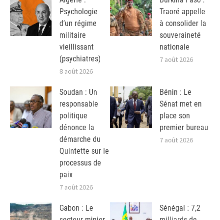
Psychologie
Traoré appelle
d’un régime
à consolider la
militaire
souveraineté
vieillissant
nationale
(psychiatres)
7 août 2026
8 août 2026
Soudan : Un
Bénin : Le
responsable
Sénat met en
politique
place son
dénonce la
premier bureau
démarche du
7 août 2026
Quintette sur le
processus de
paix
7 août 2026
Gabon : Le
Sénégal : 7,2
secteur minier
milliards de