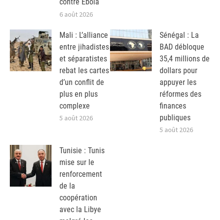
contre Ebola
6 août 2026
Mali : L’alliance
Sénégal : La
entre jihadistes
BAD débloque
et séparatistes
35,4 millions de
rebat les cartes
dollars pour
d’un conflit de
appuyer les
plus en plus
réformes des
complexe
finances
publiques
5 août 2026
5 août 2026
Tunisie : Tunis
mise sur le
renforcement
de la
coopération
avec la Libye