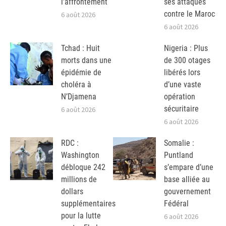
l’affrontement
ses attaques
contre le Maroc
6 août 2026
6 août 2026
Tchad : Huit
Nigeria : Plus
morts dans une
de 300 otages
épidémie de
libérés lors
choléra à
d’une vaste
N’Djamena
opération
sécuritaire
6 août 2026
6 août 2026
RDC :
Somalie :
Washington
Puntland
débloque 242
s’empare d’une
millions de
base alliée au
dollars
gouvernement
supplémentaires
Fédéral
pour la lutte
6 août 2026