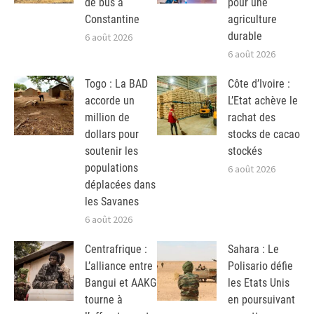
de bus à
pour une
Constantine
agriculture
durable
6 août 2026
6 août 2026
Togo : La BAD
Côte d’Ivoire :
accorde un
L’Etat achève le
million de
rachat des
dollars pour
stocks de cacao
soutenir les
stockés
populations
6 août 2026
déplacées dans
les Savanes
6 août 2026
Centrafrique :
Sahara : Le
L’alliance entre
Polisario défie
Bangui et AAKG
les Etats Unis
tourne à
en poursuivant